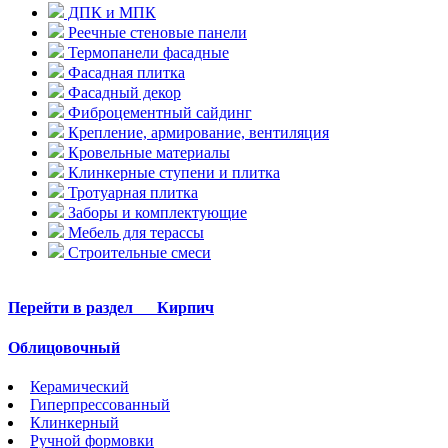
ДПК и МПК
Реечные стеновые панели
Термопанели фасадные
Фасадная плитка
Фасадный декор
Фиброцементный сайдинг
Крепление, армирование, вентиляция
Кровельные материалы
Клинкерные ступени и плитка
Тротуарная плитка
Заборы и комплектующие
Мебель для терассы
Строительные смеси
Перейти в раздел
Кирпич
Облицовочный
Керамический
Гиперпрессованный
Клинкерный
Ручной формовки