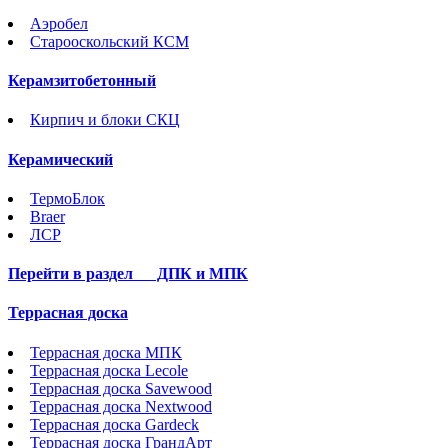
Аэробел
Старооскольский КСМ
Керамзитобетонный
Кирпич и блоки СКЦ
Керамический
ТермоБлок
Braer
ЛСР
Перейти в раздел
ДПК и МПК
Террасная доска
Террасная доска МПК
Террасная доска Lecole
Террасная доска Savewood
Террасная доска Nextwood
Террасная доска Gardeck
Террасная доска ГрандАрт