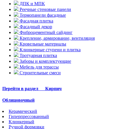
ДПК и МПК
Реечные стеновые панели
Термопанели фасадные
Фасадная плитка
Фасадный декор
Фиброцементный сайдинг
Крепление, армирование, вентиляция
Кровельные материалы
Клинкерные ступени и плитка
Тротуарная плитка
Заборы и комплектующие
Мебель для терассы
Строительные смеси
Перейти в раздел
Кирпич
Облицовочный
Керамический
Гиперпрессованный
Клинкерный
Ручной формовки