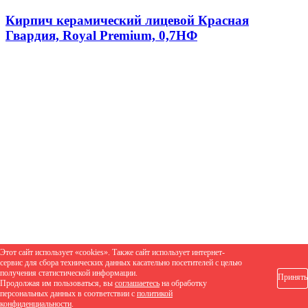
Кирпич керамический лицевой Красная
Гвардия, Royal Premium, 0,7НФ
Этот сайт использует «cookies». Также сайт использует интернет-
сервис для сбора технических данных касательно посетителей с целью
получения статистической информации.
Принять
Продолжая им пользоваться, вы
соглашаетесь
на обработку
персональных данных в соответствии с
политикой
конфиденциальности
.