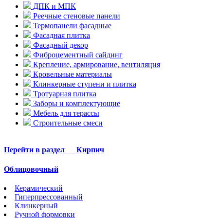
ДПК и МПК
Реечные стеновые панели
Термопанели фасадные
Фасадная плитка
Фасадный декор
Фиброцементный сайдинг
Крепление, армирование, вентиляция
Кровельные материалы
Клинкерные ступени и плитка
Тротуарная плитка
Заборы и комплектующие
Мебель для терассы
Строительные смеси
Перейти в раздел
Кирпич
Облицовочный
Керамический
Гиперпрессованный
Клинкерный
Ручной формовки