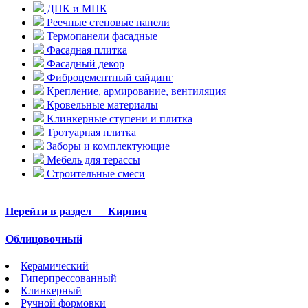
ДПК и МПК
Реечные стеновые панели
Термопанели фасадные
Фасадная плитка
Фасадный декор
Фиброцементный сайдинг
Крепление, армирование, вентиляция
Кровельные материалы
Клинкерные ступени и плитка
Тротуарная плитка
Заборы и комплектующие
Мебель для терассы
Строительные смеси
Перейти в раздел
Кирпич
Облицовочный
Керамический
Гиперпрессованный
Клинкерный
Ручной формовки