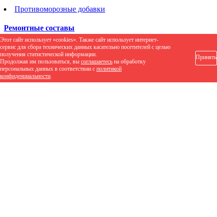
Противоморозные добавки
Ремонтные составы
Этот сайт использует «cookies». Также сайт использует интернет-
Ремонтные составы
сервис для сбора технических данных касательно посетителей с целью
получения статистической информации.
Принять
Продолжая им пользоваться, вы
соглашаетесь
на обработку
Стяжки и ровнители
персональных данных в соответствии с
политикой
конфиденциальности
.
Стяжки и ровнители
АКЦИИ
ДОСТАВКА И ОПЛАТА
Главная
Каталог
Кровельные материалы
Мягкая кровля
Мягкая черепица Shinglas (Шинглас)
Коллекция Финская
Коллекция Финская