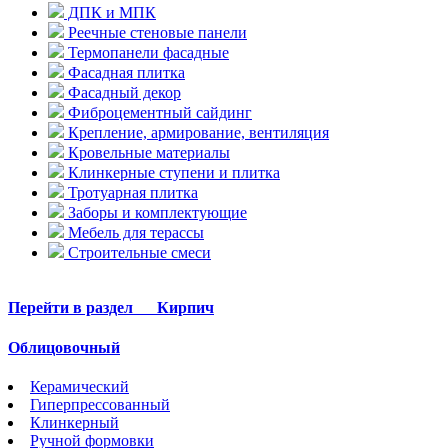
ДПК и МПК
Реечные стеновые панели
Термопанели фасадные
Фасадная плитка
Фасадный декор
Фиброцементный сайдинг
Крепление, армирование, вентиляция
Кровельные материалы
Клинкерные ступени и плитка
Тротуарная плитка
Заборы и комплектующие
Мебель для терассы
Строительные смеси
Перейти в раздел
Кирпич
Облицовочный
Керамический
Гиперпрессованный
Клинкерный
Ручной формовки