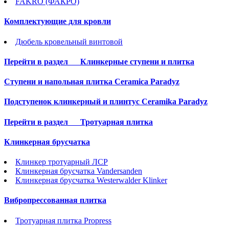
FAKRO (ФАКРО)
Комплектующие для кровли
Дюбель кровельный винтовой
Перейти в раздел
Клинкерные ступени и плитка
Cтупени и напольная плитка Ceramica Paradyz
Подступенок клинкерный и плинтус Ceramika Paradyz
Перейти в раздел
Тротуарная плитка
Клинкерная брусчатка
Клинкер тротуарный ЛСР
Клинкерная брусчатка Vandersanden
Клинкерная брусчатка Westerwalder Klinker
Вибропрессованная плитка
Тротуарная плитка Propress