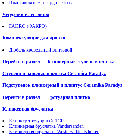
Пластиковые мансардные окна
Чердачные лестницы
FAKRO (ФАКРО)
Комплектующие для кровли
Дюбель кровельный винтовой
Перейти в раздел
Клинкерные ступени и плитка
Cтупени и напольная плитка Ceramica Paradyz
Подступенок клинкерный и плинтус Ceramika Paradyz
Перейти в раздел
Тротуарная плитка
Клинкерная брусчатка
Клинкер тротуарный ЛСР
Клинкерная брусчатка Vandersanden
Клинкерная брусчатка Westerwalder Klinker