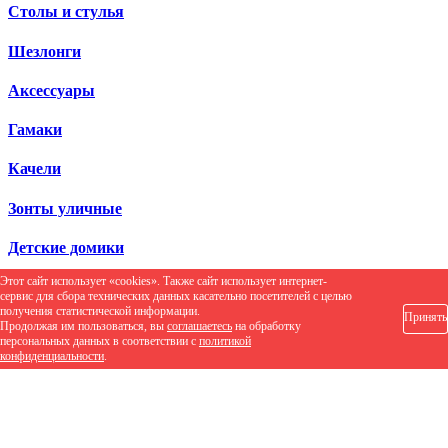
Столы и стулья
Шезлонги
Аксессуары
Гамаки
Качели
Зонты уличные
Детские домики
Этот сайт использует «cookies». Также сайт использует интернет-
Перейти в раздел
Строительные смеси
сервис для сбора технических данных касательно посетителей с целью
получения статистической информации.
Принять
Гидроизоляция
Продолжая им пользоваться, вы
соглашаетесь
на обработку
персональных данных в соответствии с
политикой
конфиденциальности
.
Гидроизоляция
Гидрофобизаторы и очистители
Гидрофобизаторы и очистители