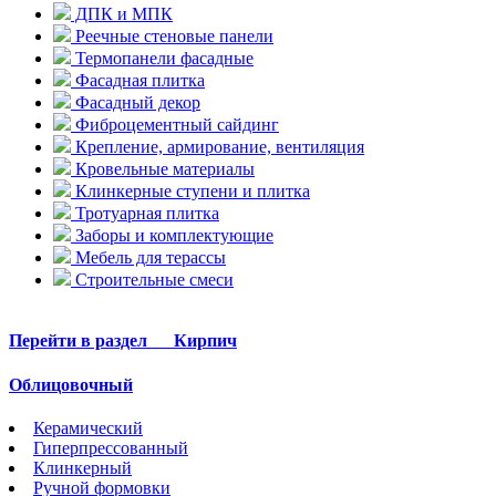
ДПК и МПК
Реечные стеновые панели
Термопанели фасадные
Фасадная плитка
Фасадный декор
Фиброцементный сайдинг
Крепление, армирование, вентиляция
Кровельные материалы
Клинкерные ступени и плитка
Тротуарная плитка
Заборы и комплектующие
Мебель для терассы
Строительные смеси
Перейти в раздел
Кирпич
Облицовочный
Керамический
Гиперпрессованный
Клинкерный
Ручной формовки