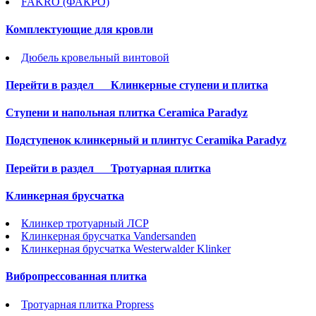
FAKRO (ФАКРО)
Комплектующие для кровли
Дюбель кровельный винтовой
Перейти в раздел
Клинкерные ступени и плитка
Cтупени и напольная плитка Ceramica Paradyz
Подступенок клинкерный и плинтус Ceramika Paradyz
Перейти в раздел
Тротуарная плитка
Клинкерная брусчатка
Клинкер тротуарный ЛСР
Клинкерная брусчатка Vandersanden
Клинкерная брусчатка Westerwalder Klinker
Вибропрессованная плитка
Тротуарная плитка Propress