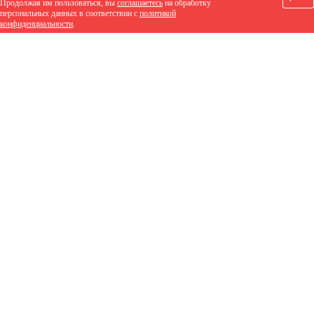
Продолжая им пользоваться, вы
соглашаетесь
на обработку
персональных данных в соответствии с
политикой
конфиденциальности
.
1 815 руб.
/м2