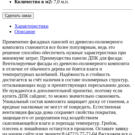
Количество в м2:
7,0 м.п.
Сделать заказ
Характеристики
Описание
Применение фасадных панелей из древесно-полимерного
композита становится все более популярным, ведь это
решение способно обеспечить нужные характеристики при
минимуме затрат. Преимущества панели ДПК для фасада:
Вентилируемые фасады из древесно-полимерного композита
в отличие от обычного дерева не боятся влаги и
температурных колебаний. Надёжность и стойкость
достигается за счёт наличия в составе полимерных структур,
отталкивающих воду и препятствующих пересыханию доски.
Не нуждаются в дополнительной пропитке, поэтому если
купить ДПК сайдинг, то можно значительно сэкономить.
Уникальный состав композита защищает доску от гниения, а
вредные насекомые не могут её повредить. Естественная
вентиляция фасада дома сохраняет свойства покрытия,
защищая его от разрушения под воздействием
скапливающейся влаги и перепада температур. Грибок,
плесень и лишайники останутся в прошлом. Оставьте заявку
на нашем сайте или звоните:8 (4722) 77-72-04 Расскажем все о