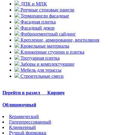
ДПК и МПК
Реечные стеновые панели
Термопанели фасадные
Фасадная плитка
Фасадный декор
Фиброцементный сайдинг
Крепление, армирование, вентиляция
Кровельные материалы
Клинкерные ступени и плитка
Тротуарная плитка
Заборы и комплектующие
Мебель для терассы
Строительные смеси
Перейти в раздел
Кирпич
Облицовочный
Керамический
Гиперпрессованный
Клинкерный
Ручной формовки