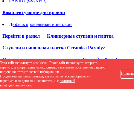
FAKRO (ФАКРО)
Комплектующие для кровли
Дюбель кровельный винтовой
Перейти в раздел
Клинкерные ступени и плитка
Cтупени и напольная плитка Ceramica Paradyz
Подступенок клинкерный и плинтус Ceramika Paradyz
Этот сайт использует «cookies». Также сайт использует интернет-
сервис для сбора технических данных касательно посетителей с целью
Перейти в раздел
Тротуарная плитка
получения статистической информации.
Принять
Продолжая им пользоваться, вы
соглашаетесь
на обработку
персональных данных в соответствии с
политикой
Клинкерная брусчатка
конфиденциальности
.
Клинкер тротуарный ЛСР
Клинкерная брусчатка Vandersanden
Клинкерная брусчатка Westerwalder Klinker
Вибропрессованная плитка
Тротуарная плитка Propress