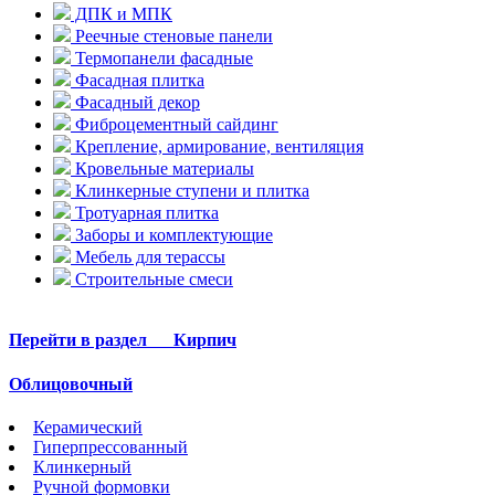
ДПК и МПК
Реечные стеновые панели
Термопанели фасадные
Фасадная плитка
Фасадный декор
Фиброцементный сайдинг
Крепление, армирование, вентиляция
Кровельные материалы
Клинкерные ступени и плитка
Тротуарная плитка
Заборы и комплектующие
Мебель для терассы
Строительные смеси
Перейти в раздел
Кирпич
Облицовочный
Керамический
Гиперпрессованный
Клинкерный
Ручной формовки