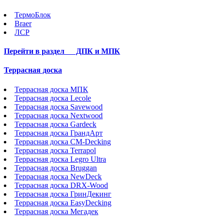
ТермоБлок
Braer
ЛСР
Перейти в раздел
ДПК и МПК
Террасная доска
Террасная доска МПК
Террасная доска Lecole
Террасная доска Savewood
Террасная доска Nextwood
Террасная доска Gardeck
Террасная доска ГрандАрт
Террасная доска CM-Decking
Террасная доска Terrapol
Террасная доска Legro Ultra
Террасная доска Bruggan
Террасная доска NewDeck
Террасная доска DRX-Wood
Террасная доска ГринДекинг
Террасная доска EasyDecking
Террасная доска Мегадек