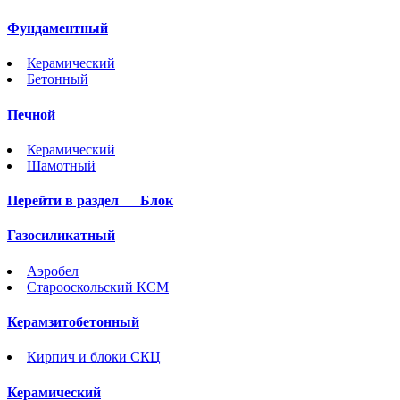
Фундаментный
Керамический
Бетонный
Печной
Керамический
Шамотный
Перейти в раздел
Блок
Газосиликатный
Аэробел
Старооскольский КСМ
Керамзитобетонный
Кирпич и блоки СКЦ
Керамический