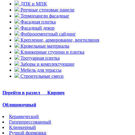
ДПК и МПК
Реечные стеновые панели
Термопанели фасадные
Фасадная плитка
Фасадный декор
Фиброцементный сайдинг
Крепление, армирование, вентиляция
Кровельные материалы
Клинкерные ступени и плитка
Тротуарная плитка
Заборы и комплектующие
Мебель для терассы
Строительные смеси
Перейти в раздел
Кирпич
Облицовочный
Керамический
Гиперпрессованный
Клинкерный
Ручной формовки