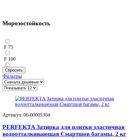
Морозостойкость
F 75
F 100
Сбросить
F 150
Фильтры
Артикул: 00-00005304
PERFEKTA Затирка для плитки эластичная
водоотталкивающая Смартшов багамы, 2 кг