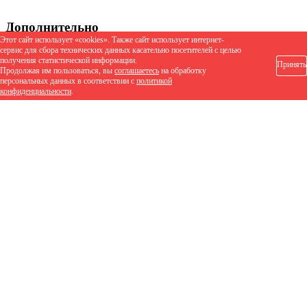
Дополнительно
Этот сайт использует «cookies». Также сайт использует интернет-
сервис для сбора технических данных касательно посетителей с целью
получения статистической информации.
Принять
Продолжая им пользоваться, вы
соглашаетесь
на обработку
В наличии
персональных данных в соответствии с
политикой
конфиденциальности
.
Новинка
Популярный
Рекомендуем
Производитель
Количество ограничено
LEGRO NATURAL