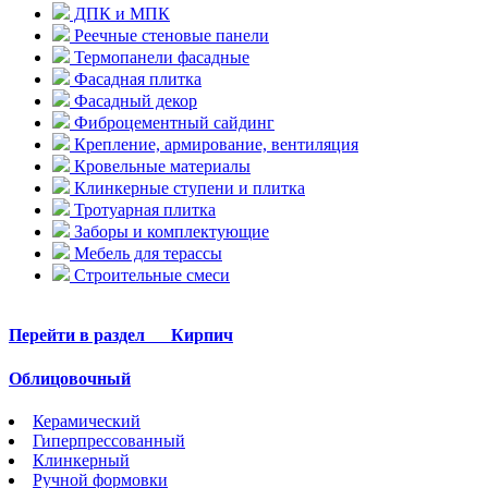
ДПК и МПК
Реечные стеновые панели
Термопанели фасадные
Фасадная плитка
Фасадный декор
Фиброцементный сайдинг
Крепление, армирование, вентиляция
Кровельные материалы
Клинкерные ступени и плитка
Тротуарная плитка
Заборы и комплектующие
Мебель для терассы
Строительные смеси
Перейти в раздел
Кирпич
Облицовочный
Керамический
Гиперпрессованный
Клинкерный
Ручной формовки