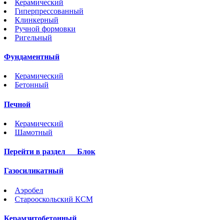
Керамический
Гиперпрессованный
Клинкерный
Ручной формовки
Ригельный
Фундаментный
Керамический
Бетонный
Печной
Керамический
Шамотный
Перейти в раздел
Блок
Газосиликатный
Аэробел
Старооскольский КСМ
Керамзитобетонный