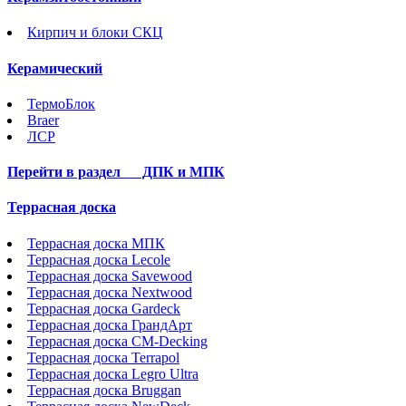
Кирпич и блоки СКЦ
Керамический
ТермоБлок
Braer
ЛСР
Перейти в раздел
ДПК и МПК
Террасная доска
Террасная доска МПК
Террасная доска Lecole
Террасная доска Savewood
Террасная доска Nextwood
Террасная доска Gardeck
Террасная доска ГрандАрт
Террасная доска CM-Decking
Террасная доска Terrapol
Террасная доска Legro Ultra
Террасная доска Bruggan