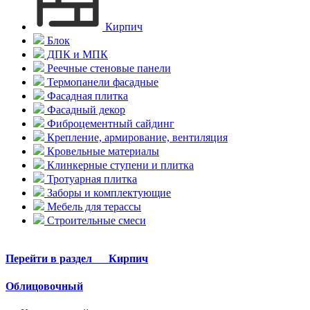
Кирпич
Блок
ДПК и МПК
Реечные стеновые панели
Термопанели фасадные
Фасадная плитка
Фасадный декор
Фиброцементный сайдинг
Крепление, армирование, вентиляция
Кровельные материалы
Клинкерные ступени и плитка
Тротуарная плитка
Заборы и комплектующие
Мебель для терассы
Строительные смеси
Перейти в раздел
Кирпич
Облицовочный