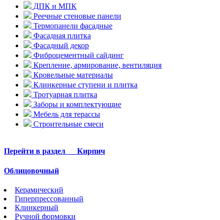
ДПК и МПК
Реечные стеновые панели
Термопанели фасадные
Фасадная плитка
Фасадный декор
Фиброцементный сайдинг
Крепление, армирование, вентиляция
Кровельные материалы
Клинкерные ступени и плитка
Тротуарная плитка
Заборы и комплектующие
Мебель для терассы
Строительные смеси
Перейти в раздел
Кирпич
Облицовочный
Керамический
Гиперпрессованный
Клинкерный
Ручной формовки