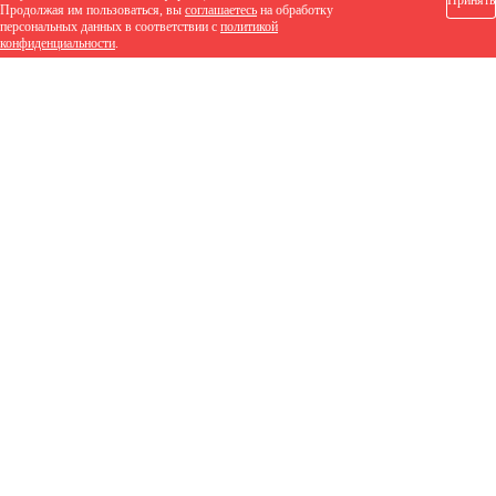
Принять
Продолжая им пользоваться, вы
соглашаетесь
на обработку
персональных данных в соответствии с
политикой
конфиденциальности
.