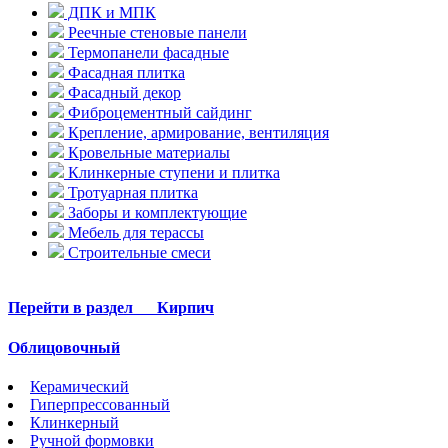
ДПК и МПК
Реечные стеновые панели
Термопанели фасадные
Фасадная плитка
Фасадный декор
Фиброцементный сайдинг
Крепление, армирование, вентиляция
Кровельные материалы
Клинкерные ступени и плитка
Тротуарная плитка
Заборы и комплектующие
Мебель для терассы
Строительные смеси
Перейти в раздел
Кирпич
Облицовочный
Керамический
Гиперпрессованный
Клинкерный
Ручной формовки