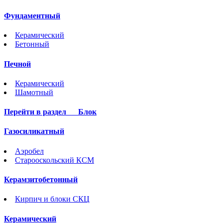
Фундаментный
Керамический
Бетонный
Печной
Керамический
Шамотный
Перейти в раздел
Блок
Газосиликатный
Аэробел
Старооскольский КСМ
Керамзитобетонный
Кирпич и блоки СКЦ
Керамический