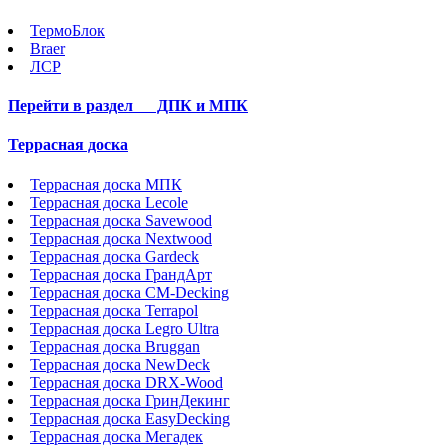
ТермоБлок
Braer
ЛСР
Перейти в раздел
ДПК и МПК
Террасная доска
Террасная доска МПК
Террасная доска Lecole
Террасная доска Savewood
Террасная доска Nextwood
Террасная доска Gardeck
Террасная доска ГрандАрт
Террасная доска CM-Decking
Террасная доска Terrapol
Террасная доска Legro Ultra
Террасная доска Bruggan
Террасная доска NewDeck
Террасная доска DRX-Wood
Террасная доска ГринДекинг
Террасная доска EasyDecking
Террасная доска Мегадек