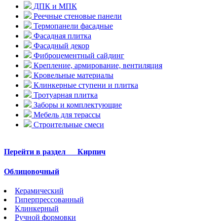
ДПК и МПК
Реечные стеновые панели
Термопанели фасадные
Фасадная плитка
Фасадный декор
Фиброцементный сайдинг
Крепление, армирование, вентиляция
Кровельные материалы
Клинкерные ступени и плитка
Тротуарная плитка
Заборы и комплектующие
Мебель для терассы
Строительные смеси
Перейти в раздел
Кирпич
Облицовочный
Керамический
Гиперпрессованный
Клинкерный
Ручной формовки