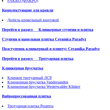
FAKRO (ФАКРО)
Комплектующие для кровли
Дюбель кровельный винтовой
Перейти в раздел
Клинкерные ступени и плитка
Cтупени и напольная плитка Ceramica Paradyz
Подступенок клинкерный и плинтус Ceramika Paradyz
Перейти в раздел
Тротуарная плитка
Клинкерная брусчатка
Клинкер тротуарный ЛСР
Клинкерная брусчатка Vandersanden
Клинкерная брусчатка Westerwalder Klinker
Вибропрессованная плитка
Тротуарная плитка Propress