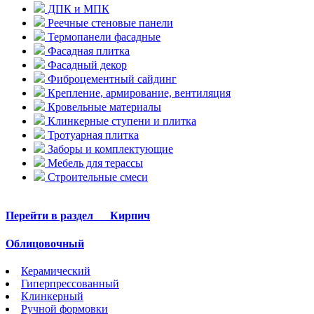
ДПК и МПК
Реечные стеновые панели
Термопанели фасадные
Фасадная плитка
Фасадный декор
Фиброцементный сайдинг
Крепление, армирование, вентиляция
Кровельные материалы
Клинкерные ступени и плитка
Тротуарная плитка
Заборы и комплектующие
Мебель для терассы
Строительные смеси
Перейти в раздел
Кирпич
Облицовочный
Керамический
Гиперпрессованный
Клинкерный
Ручной формовки