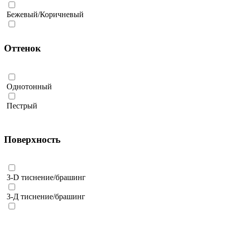
DECKING-LAB
Бежевый/Коричневый
DRX-WOOD
Бежевый/Серый
EASYDECKING
Оттенок
Белый
GARDECK
Белый/Серый
HILST
Однотонный
Зеленый
HOLZHOF
Пестрый
Коричневый
LECOLE
Коричневый/Серый
LEGRO NATURAL
Поверхность
Коричневый/Черный
LEVEL
Оранжевый
NAUTIC PRIME
3-D тиснение/брашинг
Розовый
NEW DECK
3-Д тиснение/брашинг
Серый
NEXTWOOD
3D-тиснение/-
Синий