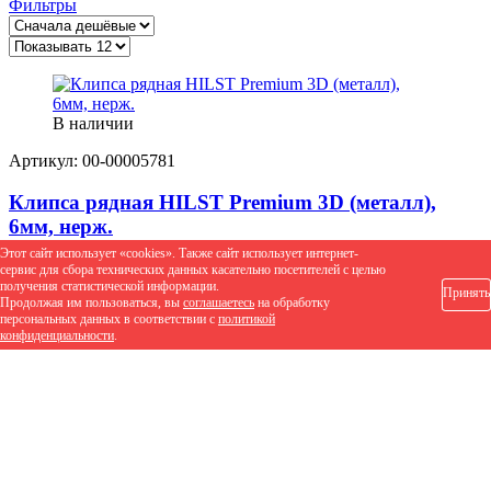
Фильтры
70х12х2000мм
Полипропилен
70х35х2400мм
Стеклоармированный полипропилен
70х40х4000мм
В наличии
70х70х3050мм
Артикул: 00-00005781
70х70х4000мм
Клипса рядная HILST Premium 3D (металл),
84х43х2400мм
6мм, нерж.
Этот сайт использует «cookies». Также сайт использует интернет-
85х6х3000/4000мм
сервис для сбора технических данных касательно посетителей с целью
получения статистической информации.
Принять
Продолжая им пользоваться, вы
соглашаетесь
на обработку
85х50х3000мм
персональных данных в соответствии с
политикой
конфиденциальности
.
86х31х2400мм
86х32х4000мм
90х45х3000мм
90х45х3010мм