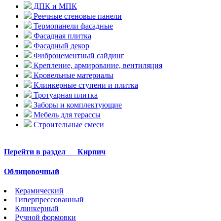
ДПК и МПК
Реечные стеновые панели
Термопанели фасадные
Фасадная плитка
Фасадный декор
Фиброцементный сайдинг
Крепление, армирование, вентиляция
Кровельные материалы
Клинкерные ступени и плитка
Тротуарная плитка
Заборы и комплектующие
Мебель для терассы
Строительные смеси
Перейти в раздел
Кирпич
Облицовочный
Керамический
Гиперпрессованный
Клинкерный
Ручной формовки