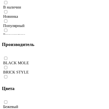
В наличии
Новинка
Популярный
Рекомендуем
Производитель
Количество ограничено
BLACK MOLE
BRICK STYLE
BRUGGAN
Цвета
COTTAGE MODE
D.F. OMER
Бежевый