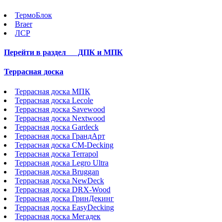
ТермоБлок
Braer
ЛСР
Перейти в раздел
ДПК и МПК
Террасная доска
Террасная доска МПК
Террасная доска Lecole
Террасная доска Savewood
Террасная доска Nextwood
Террасная доска Gardeck
Террасная доска ГрандАрт
Террасная доска CM-Decking
Террасная доска Terrapol
Террасная доска Legro Ultra
Террасная доска Bruggan
Террасная доска NewDeck
Террасная доска DRX-Wood
Террасная доска ГринДекинг
Террасная доска EasyDecking
Террасная доска Мегадек