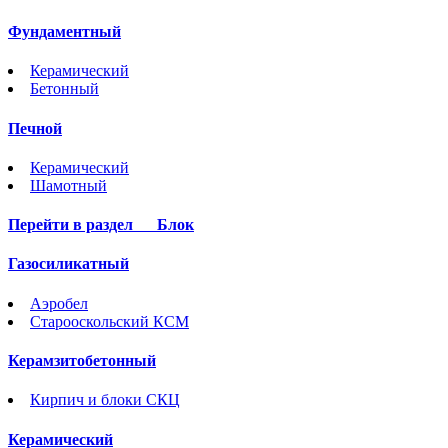
Фундаментный
Керамический
Бетонный
Печной
Керамический
Шамотный
Перейти в раздел
Блок
Газосиликатный
Аэробел
Старооскольский КСМ
Керамзитобетонный
Кирпич и блоки СКЦ
Керамический