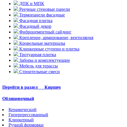
ДПК и МПК
Реечные стеновые панели
Термопанели фасадные
Фасадная плитка
Фасадный декор
Фиброцементный сайдинг
Крепление, армирование, вентиляция
Кровельные материалы
Клинкерные ступени и плитка
Тротуарная плитка
Заборы и комплектующие
Мебель для терассы
Строительные смеси
Перейти в раздел
Кирпич
Облицовочный
Керамический
Гиперпрессованный
Клинкерный
Ручной формовки