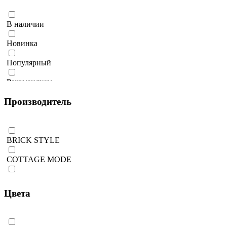
В наличии
Новинка
Популярный
Рекомендуем
Производитель
Количество ограничено
BRICK STYLE
COTTAGE MODE
DECKING-LAB
Цвета
EASYDECKING
NAUTIC PRIME