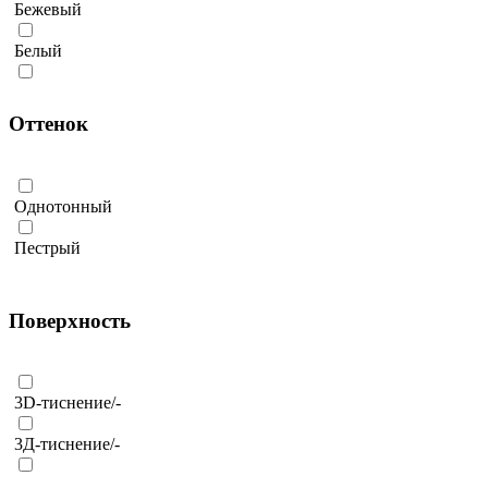
Бежевый
NEW DECK
Белый
NEXTWOOD
Коричневый
SAVEWOOD
Оттенок
Серый
TERRAPOL
Соломенный
ГРАНД АРТ
Однотонный
Терракотовый
Пестрый
Черный
Поверхность
3D-тиснение/-
3Д-тиснение/-
Брашинг/-