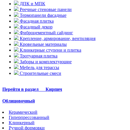
ДПК и МПК
Реечные стеновые панели
Термопанели фасадные
Фасадная плитка
Фасадный декор
Фиброцементный сайдинг
Крепление, армирование, вентиляция
Кровельные материалы
Клинкерные ступени и плитка
Тротуарная плитка
Заборы и комплектующие
Мебель для терассы
Строительные смеси
Перейти в раздел
Кирпич
Облицовочный
Керамический
Гиперпрессованный
Клинкерный
Ручной формовки