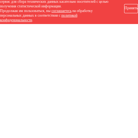
сервис для сбора технических данных касательно посетителей с целью
получения статистической информации.
ПВХ
Принять
70х35х2400мм
Артикул: 00-00004161
Продолжая им пользоваться, вы
соглашаетесь
на обработку
персональных данных в соответствии с
политикой
Пластик
конфиденциальности
.
Коннектор балясины ГрандАрт
70х40х4000мм
70х70х3050мм
70х70х4000мм
84х43х2400мм
85х50х3000мм
86х31х2400мм
86х32х4000мм
90х45х3000мм
90х45х3010мм
90х90х3000мм