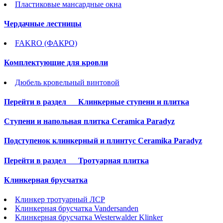
Пластиковые мансардные окна
Чердачные лестницы
FAKRO (ФАКРО)
Комплектующие для кровли
Дюбель кровельный винтовой
Перейти в раздел
Клинкерные ступени и плитка
Cтупени и напольная плитка Ceramica Paradyz
Подступенок клинкерный и плинтус Ceramika Paradyz
Перейти в раздел
Тротуарная плитка
Клинкерная брусчатка
Клинкер тротуарный ЛСР
Клинкерная брусчатка Vandersanden
Клинкерная брусчатка Westerwalder Klinker