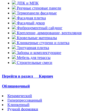
ДПК и МПК
Реечные стеновые панели
Термопанели фасадные
Фасадная плитка
Фасадный декор
Фиброцементный сайдинг
Крепление, армирование, вентиляция
Кровельные материалы
Клинкерные ступени и плитка
Тротуарная плитка
Заборы и комплектующие
Мебель для терассы
Строительные смеси
Перейти в раздел
Кирпич
Облицовочный
Керамический
Гиперпрессованный
Клинкерный
Ручной формовки