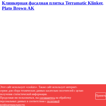
Клинкерная фасадная плитка Terramatic Klinker,
Plato Brown AK
Этот сайт использует «cookies». Также сайт использует интернет-
сервис для сбора технических данных касательно посетителей с целью
получения статистической информации.
Принять
Продолжая им пользоваться, вы
соглашаетесь
на обработку
персональных данных в соответствии с
политикой
конфиденциальности
.