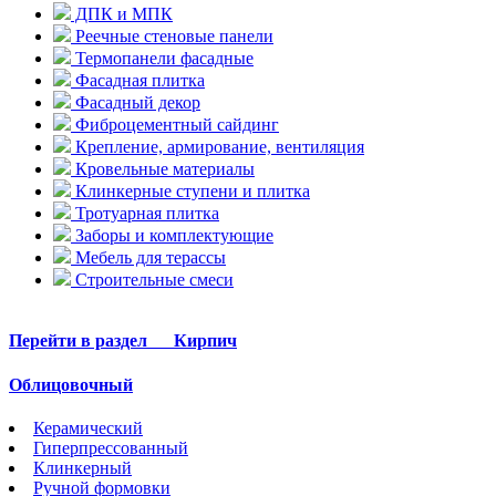
ДПК и МПК
Реечные стеновые панели
Термопанели фасадные
Фасадная плитка
Фасадный декор
Фиброцементный сайдинг
Крепление, армирование, вентиляция
Кровельные материалы
Клинкерные ступени и плитка
Тротуарная плитка
Заборы и комплектующие
Мебель для терассы
Строительные смеси
Перейти в раздел
Кирпич
Облицовочный
Керамический
Гиперпрессованный
Клинкерный
Ручной формовки