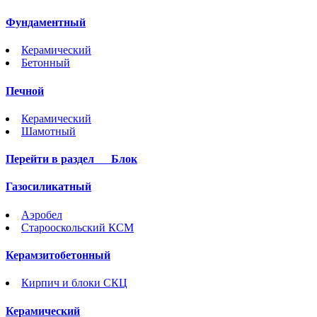
Фундаментный
Керамический
Бетонный
Печной
Керамический
Шамотный
Перейти в раздел
Блок
Газосиликатный
Аэробел
Старооскольский КСМ
Керамзитобетонный
Кирпич и блоки СКЦ
Керамический