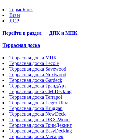
ТермоБлок
Braer
ЛСР
Перейти в раздел
ДПК и МПК
Террасная доска
Террасная доска МПК
Террасная доска Lecole
Террасная доска Savewood
Террасная доска Nextwood
Террасная доска Gardeck
Террасная доска ГрандАрт
Террасная доска CM-Decking
Террасная доска Terrapol
Террасная доска Legro Ultra
Террасная доска Bruggan
Террасная доска NewDeck
Террасная доска DRX-Wood
Террасная доска ГринДекинг
Террасная доска EasyDecking
Террасная доска Мегадек