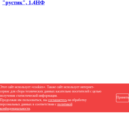
"рустик", 1,4НФ
Этот сайт использует «cookies». Также сайт использует интернет-
сервис для сбора технических данных касательно посетителей с целью
получения статистической информации.
Принять
Продолжая им пользоваться, вы
соглашаетесь
на обработку
персональных данных в соответствии с
политикой
конфиденциальности
.