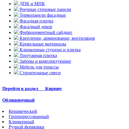
ДПК и МПК
Реечные стеновые панели
Термопанели фасадные
Фасадная плитка
Фасадный декор
Фиброцементный сайдинг
Крепление, армирование, вентиляция
Кровельные материалы
Клинкерные ступени и плитка
Тротуарная плитка
Заборы и комплектующие
Мебель для терассы
Строительные смеси
Перейти в раздел
Кирпич
Облицовочный
Керамический
Гиперпрессованный
Клинкерный
Ручной формовки