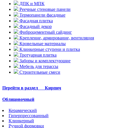
ДПК и МПК
Реечные стеновые панели
Термопанели фасадные
Фасадная плитка
Фасадный декор
Фиброцементный сайдинг
Крепление, армирование, вентиляция
Кровельные материалы
Клинкерные ступени и плитка
Тротуарная плитка
Заборы и комплектующие
Мебель для терассы
Строительные смеси
Перейти в раздел
Кирпич
Облицовочный
Керамический
Гиперпрессованный
Клинкерный
Ручной формовки