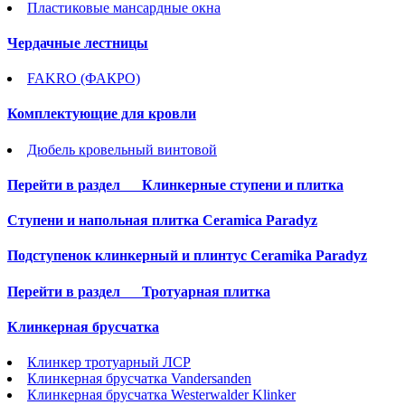
Пластиковые мансардные окна
Чердачные лестницы
FAKRO (ФАКРО)
Комплектующие для кровли
Дюбель кровельный винтовой
Перейти в раздел
Клинкерные ступени и плитка
Cтупени и напольная плитка Ceramica Paradyz
Подступенок клинкерный и плинтус Ceramika Paradyz
Перейти в раздел
Тротуарная плитка
Клинкерная брусчатка
Клинкер тротуарный ЛСР
Клинкерная брусчатка Vandersanden
Клинкерная брусчатка Westerwalder Klinker