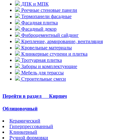
ДПК и МПК
Реечные стеновые панели
Термопанели фасадные
Фасадная плитка
Фасадный декор
Фиброцементный сайдинг
Крепление, армирование, вентиляция
Кровельные материалы
Клинкерные ступени и плитка
Тротуарная плитка
Заборы и комплектующие
Мебель для терассы
Строительные смеси
Перейти в раздел
Кирпич
Облицовочный
Керамический
Гиперпрессованный
Клинкерный
Ручной формовки