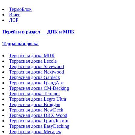
ТермоБлок
Braer
ЛСР
Перейти в раздел
ДПК и МПК
Террасная доска
Террасная доска МПК
Террасная доска Lecole
Террасная доска Savewood
Террасная доска Nextwood
Террасная доска Gardeck
Террасная доска ГрандАрт
Террасная доска CM-Decking
Террасная доска Terrapol
Террасная доска Legro Ultra
Террасная доска Bruggan
Террасная доска NewDeck
Террасная доска DRX-Wood
Террасная доска ГринДекинг
Террасная доска EasyDecking
Террасная доска Мегадек