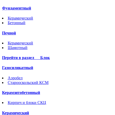
Фундаментный
Керамический
Бетонный
Печной
Керамический
Шамотный
Перейти в раздел
Блок
Газосиликатный
Аэробел
Старооскольский КСМ
Керамзитобетонный
Кирпич и блоки СКЦ
Керамический