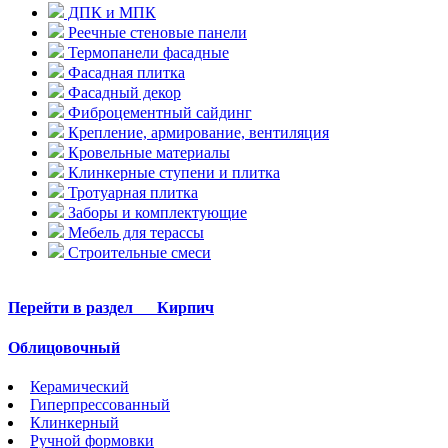
ДПК и МПК
Реечные стеновые панели
Термопанели фасадные
Фасадная плитка
Фасадный декор
Фиброцементный сайдинг
Крепление, армирование, вентиляция
Кровельные материалы
Клинкерные ступени и плитка
Тротуарная плитка
Заборы и комплектующие
Мебель для терассы
Строительные смеси
Перейти в раздел
Кирпич
Облицовочный
Керамический
Гиперпрессованный
Клинкерный
Ручной формовки