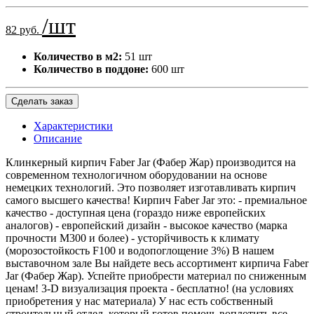
/шт
82 руб.
Количество в м2:
51 шт
Количество в поддоне:
600 шт
Сделать заказ
Характеристики
Описание
Клинкерный кирпич Faber Jar (Фабер Жар) производится на
современном технологичном оборудовании на основе
немецких технологий. Это позволяет изготавливать кирпич
самого высшего качества! Кирпич Faber Jar это: - премиальное
качество - доступная цена (гораздо ниже европейских
аналогов) - европейский дизайн - высокое качество (марка
прочности М300 и более) - усторйчивость к климату
(морозостойкость F100 и водопоглощение 3%) В нашем
выставочном зале Вы найдете весь ассортимент кирпича Faber
Jar (Фабер Жар). Успейте приобрести материал по сниженным
ценам! 3-D визуализация проекта - бесплатно! (на условиях
приобретения у нас материала) У нас есть собственный
строительный отдел, который готов помочь воплотить все