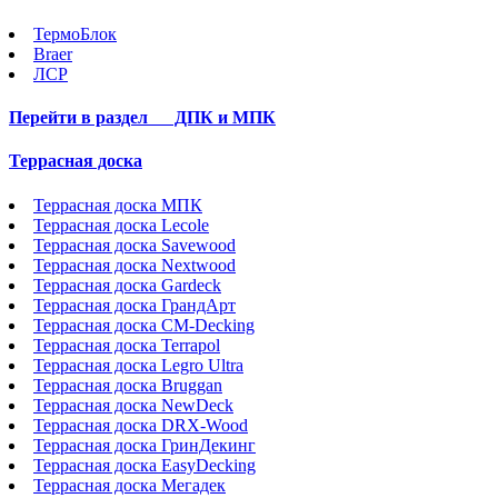
ТермоБлок
Braer
ЛСР
Перейти в раздел
ДПК и МПК
Террасная доска
Террасная доска МПК
Террасная доска Lecole
Террасная доска Savewood
Террасная доска Nextwood
Террасная доска Gardeck
Террасная доска ГрандАрт
Террасная доска CM-Decking
Террасная доска Terrapol
Террасная доска Legro Ultra
Террасная доска Bruggan
Террасная доска NewDeck
Террасная доска DRX-Wood
Террасная доска ГринДекинг
Террасная доска EasyDecking
Террасная доска Мегадек