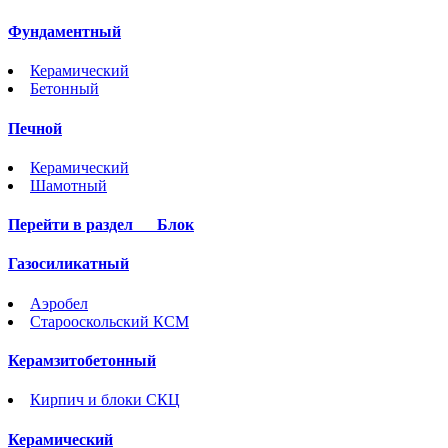
Фундаментный
Керамический
Бетонный
Печной
Керамический
Шамотный
Перейти в раздел
Блок
Газосиликатный
Аэробел
Старооскольский КСМ
Керамзитобетонный
Кирпич и блоки СКЦ
Керамический