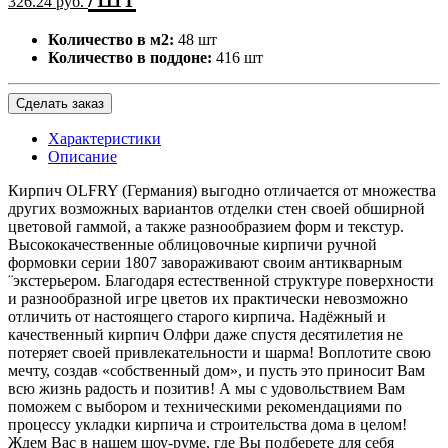
326.24 руб.
Количество в м2:
48 шт
Количество в поддоне:
416 шт
Сделать заказ
Характеристики
Описание
Кирпич OLFRY (Германия) выгодно отличается от множества
других возможных вариантов отделки стен своей обширной
цветовой гаммой, а также разнообразием форм и текстур.
Высококачественные облицовочные кирпичи ручной
формовки серии 1807 завораживают своим антикварным
¨экстерьером. Благодаря естественной структуре поверхности
и разнообразной игре цветов их практически невозможно
отличить от настоящего старого кирпича. Надёжный и
качественный кирпич Олфри даже спустя десятилетия не
потеряет своей привлекательности и шарма! Воплотите свою
мечту, создав «собственный дом», и пусть это приносит Вам
всю жизнь радость и позитив! А мы с удовольствием Вам
поможем с выбором и техническими рекомендациями по
процессу укладки кирпича и строительства дома в целом!
Ждем Вас в нашем шоу-руме, где Вы подберете для себя