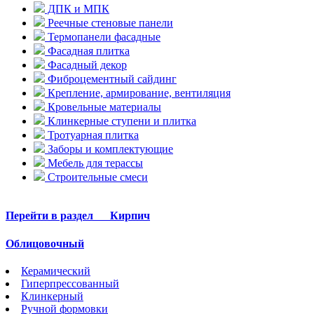
ДПК и МПК
Реечные стеновые панели
Термопанели фасадные
Фасадная плитка
Фасадный декор
Фиброцементный сайдинг
Крепление, армирование, вентиляция
Кровельные материалы
Клинкерные ступени и плитка
Тротуарная плитка
Заборы и комплектующие
Мебель для терассы
Строительные смеси
Перейти в раздел
Кирпич
Облицовочный
Керамический
Гиперпрессованный
Клинкерный
Ручной формовки