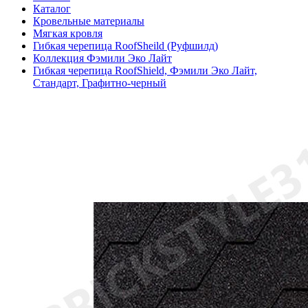
Каталог
Кровельные материалы
Мягкая кровля
Гибкая черепица RoofSheild (Руфшилд)
Коллекция Фэмили Эко Лайт
Гибкая черепица RoofShiеld, Фэмили Эко Лайт,
Стандарт, Графитно-черный