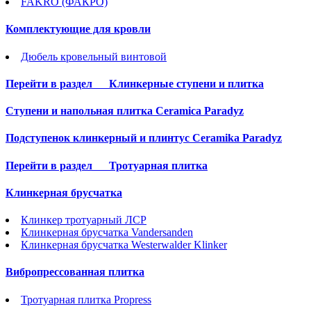
FAKRO (ФАКРО)
Комплектующие для кровли
Дюбель кровельный винтовой
Перейти в раздел
Клинкерные ступени и плитка
Cтупени и напольная плитка Ceramica Paradyz
Подступенок клинкерный и плинтус Ceramika Paradyz
Перейти в раздел
Тротуарная плитка
Клинкерная брусчатка
Клинкер тротуарный ЛСР
Клинкерная брусчатка Vandersanden
Клинкерная брусчатка Westerwalder Klinker
Вибропрессованная плитка
Тротуарная плитка Propress