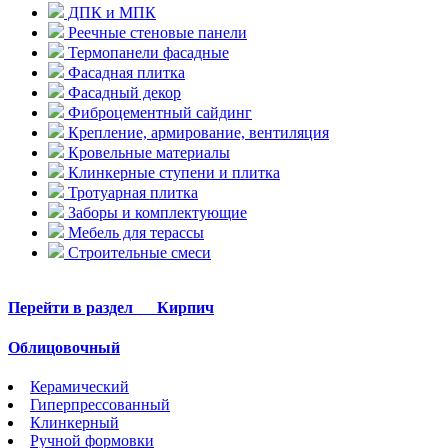
ДПК и МПК
Реечные стеновые панели
Термопанели фасадные
Фасадная плитка
Фасадный декор
Фиброцементный сайдинг
Крепление, армирование, вентиляция
Кровельные материалы
Клинкерные ступени и плитка
Тротуарная плитка
Заборы и комплектующие
Мебель для терассы
Строительные смеси
Перейти в раздел
Кирпич
Облицовочный
Керамический
Гиперпрессованный
Клинкерный
Ручной формовки