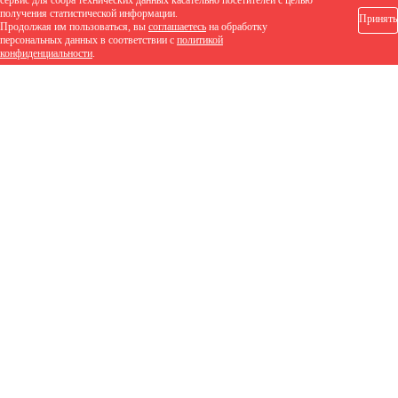
сервис для сбора технических данных касательно посетителей с целью
получения статистической информации.
Принять
Продолжая им пользоваться, вы
соглашаетесь
на обработку
персональных данных в соответствии с
политикой
конфиденциальности
.
1 535 руб.
/шт