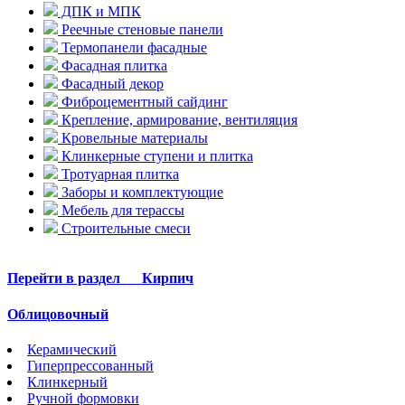
ДПК и МПК
Реечные стеновые панели
Термопанели фасадные
Фасадная плитка
Фасадный декор
Фиброцементный сайдинг
Крепление, армирование, вентиляция
Кровельные материалы
Клинкерные ступени и плитка
Тротуарная плитка
Заборы и комплектующие
Мебель для терассы
Строительные смеси
Перейти в раздел
Кирпич
Облицовочный
Керамический
Гиперпрессованный
Клинкерный
Ручной формовки