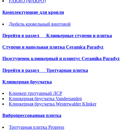
FAKRO (ФАКРО)
Комплектующие для кровли
Дюбель кровельный винтовой
Перейти в раздел
Клинкерные ступени и плитка
Cтупени и напольная плитка Ceramica Paradyz
Подступенок клинкерный и плинтус Ceramika Paradyz
Перейти в раздел
Тротуарная плитка
Клинкерная брусчатка
Клинкер тротуарный ЛСР
Клинкерная брусчатка Vandersanden
Клинкерная брусчатка Westerwalder Klinker
Вибропрессованная плитка
Тротуарная плитка Propress