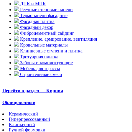
ДПК и МПК
Реечные стеновые панели
Термопанели фасадные
Фасадная плитка
Фасадный декор
Фиброцементный сайдинг
Крепление, армирование, вентиляция
Кровельные материалы
Клинкерные ступени и плитка
Тротуарная плитка
Заборы и комплектующие
Мебель для терассы
Строительные смеси
Перейти в раздел
Кирпич
Облицовочный
Керамический
Гиперпрессованный
Клинкерный
Ручной формовки