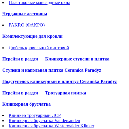
Пластиковые мансардные окна
Чердачные лестницы
FAKRO (ФАКРО)
Комплектующие для кровли
Дюбель кровельный винтовой
Перейти в раздел
Клинкерные ступени и плитка
Cтупени и напольная плитка Ceramica Paradyz
Подступенок клинкерный и плинтус Ceramika Paradyz
Перейти в раздел
Тротуарная плитка
Клинкерная брусчатка
Клинкер тротуарный ЛСР
Клинкерная брусчатка Vandersanden
Клинкерная брусчатка Westerwalder Klinker