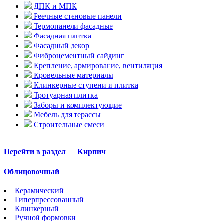
ДПК и МПК
Реечные стеновые панели
Термопанели фасадные
Фасадная плитка
Фасадный декор
Фиброцементный сайдинг
Крепление, армирование, вентиляция
Кровельные материалы
Клинкерные ступени и плитка
Тротуарная плитка
Заборы и комплектующие
Мебель для терассы
Строительные смеси
Перейти в раздел
Кирпич
Облицовочный
Керамический
Гиперпрессованный
Клинкерный
Ручной формовки