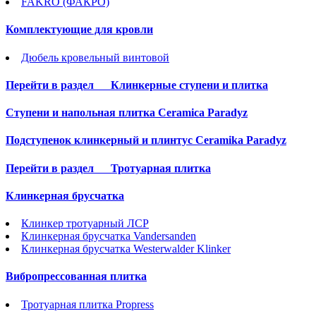
FAKRO (ФАКРО)
Комплектующие для кровли
Дюбель кровельный винтовой
Перейти в раздел
Клинкерные ступени и плитка
Cтупени и напольная плитка Ceramica Paradyz
Подступенок клинкерный и плинтус Ceramika Paradyz
Перейти в раздел
Тротуарная плитка
Клинкерная брусчатка
Клинкер тротуарный ЛСР
Клинкерная брусчатка Vandersanden
Клинкерная брусчатка Westerwalder Klinker
Вибропрессованная плитка
Тротуарная плитка Propress