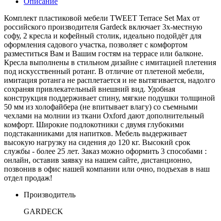
Описание
Комплект пластиковой мебели TWEET Terrace Set Max от
российского производителя Gardeck включает 3х-местную
софу, 2 кресла и кофейный столик, идеально подойдёт для
оформления садового участка, позволяет с комфортом
разместиться Вам и Вашим гостям на террасе или балконе.
Кресла выполнены в стильном дизайне с имитацией плетения
под искусственный ротанг. В отличие от плетеной мебели,
имитация ротанга не расплетается и не вытягивается, надолго
сохраняя привлекательный внешний вид. Удобная
конструкция поддерживает спину, мягкие подушки толщиной
50 мм из холофайбера (не впитывает влагу) со съемными
чехлами на молнии из ткани Oxford дают дополнительный
комфорт. Широкие подлокотники с двумя глубокими
подстаканниками для напитков. Мебель выдерживает
высокую нагрузку на сидения до 120 кг. Высокий срок
службы - более 25 лет. Заказ можно оформить 3 способами :
онлайн, оставив заявку на нашем сайте, дистанционно,
позвонив в офис нашей компании или очно, подъехав в наш
отдел продаж!
Производитель
GARDECK