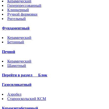
Керамический
Гиперпрессованный
Клинкерный
Ручной формовки
Ригельный
Фундаментный
Керамический
Бетонный
Печной
Керамический
Шамотный
Перейти в раздел
Блок
Газосиликатный
Аэробел
Старооскольский КСМ
Керамзитобетонный