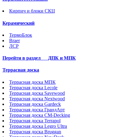
Кирпич и блоки СКЦ
Керамический
ТермоБлок
Braer
ЛСР
Перейти в раздел
ДПК и МПК
Террасная доска
Террасная доска МПК
Террасная доска Lecole
Террасная доска Savewood
Террасная доска Nextwood
Террасная доска Gardeck
Террасная доска ГрандАрт
Террасная доска CM-Decking
Террасная доска Terrapol
Террасная доска Legro Ultra
Террасная доска Bruggan