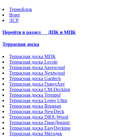
ТермоБлок
Braer
ЛСР
Перейти в раздел
ДПК и МПК
Террасная доска
Террасная доска МПК
Террасная доска Lecole
Террасная доска Savewood
Террасная доска Nextwood
Террасная доска Gardeck
Террасная доска ГрандАрт
Террасная доска CM-Decking
Террасная доска Terrapol
Террасная доска Legro Ultra
Террасная доска Bruggan
Террасная доска NewDeck
Террасная доска DRX-Wood
Террасная доска ГринДекинг
Террасная доска EasyDecking
Террасная доска Мегадек