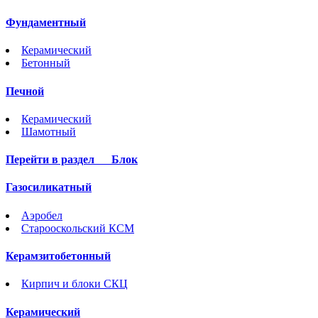
Фундаментный
Керамический
Бетонный
Печной
Керамический
Шамотный
Перейти в раздел
Блок
Газосиликатный
Аэробел
Старооскольский КСМ
Керамзитобетонный
Кирпич и блоки СКЦ
Керамический